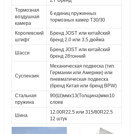
ZY Бренд
Тормозная
6 единиц пружинных
воздушная
тормозных камер T30/30
камера
Королевский
Бренд JOST или китайский
штифт
бренд 2.0 или 3.5 дюйма
Бренд JOST или китайский
Шасси
бренд 28тонний
Механическая подвеска (тип
Германии или Америки) или
Суспензия
пневматическая подвеска
(бренд Китая или бренд BPW)
Стальная
90(Ш)ммx13(Толщина)ммx10
пружина
слоев
12.00R22.5 или 315/80R22.5
Шина
12 штук