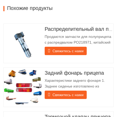
Похожие продукты
Распределительный вал полуприцепа
Продаются запчасти для полуприцепа
с распредвалом PO218971, китайский
грузовик Технические характеристики
Свяжитесь с нами
Продукт Запасные части для прицепов
Упаковка Деревянный ящик Состояние
Новый и оригинальный Упаковка и
доставка О нас Chengda Group —
Задний фонарь прицепа
китайский производитель
Характеристики заднего фонаря 1.
полуприцепов с…
Заднее сиденье изготовлено из
железного кронштейна, который
Свяжитесь с нами
гораздо прочнее других материалов. В
комплект входят винты и гайки для
лёгкой и надёжной установки. 2. Для
лучшей защиты абажура и продления
Тормозной клапан прицепа