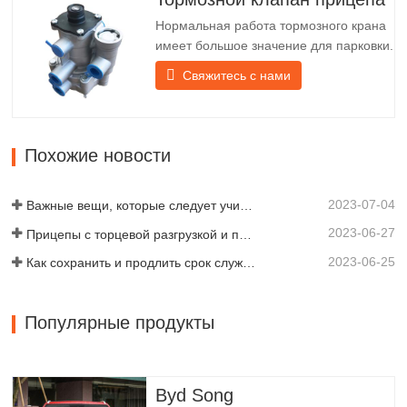
срока службы задней фонарной балки
Нормальная работа тормозного крана
перед абажуром крепится…
имеет большое значение для парковки.
Он обеспечивает техническую
Свяжитесь с нами
поддержку плавного торможения
прицепа. Компания Chengda,
основанная в 2005 году, является
одним из квалифицированных
Похожие новости
производителей различных типов
прицепов, объединяя производство,
2023-07-04
научные…
Важные вещи, которые следует учитывать перед покупкой прицепа-самосвала
2023-06-27
Прицепы с торцевой разгрузкой и прицепы с боковой разгрузкой: что лучше для вашего бизнеса?
2023-06-25
Как сохранить и продлить срок службы самосвальных прицепов?
Популярные продукты
Byd Song