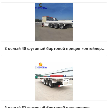
3-осный 40-футовый бортовой прицеп-контейнеровоз
3-осный 53-футовый бортовой полуприцеп