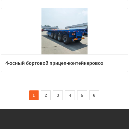
4-осный бортовой прицеп-контейнеровоз
1
2
3
4
5
6