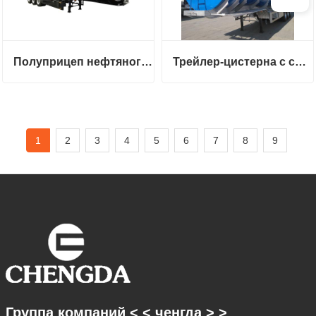
Полуприцеп нефтяного танкера б/у
Трейлер-цистерна с сырой нефтью
1
2
3
4
5
6
7
8
9
Группа компаний < < ченгда > >