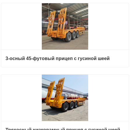
3-осный 45-футовый прицеп с гусиной шеей
Трехосный низкорамный прицеп с гусиной шеей