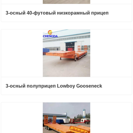
3-осный 40-футовый низкорамный прицеп
3-осный полуприцеп Lowboy Gooseneck