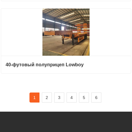
40-футовый полуприцеп Lowboy
1
2
3
4
5
6