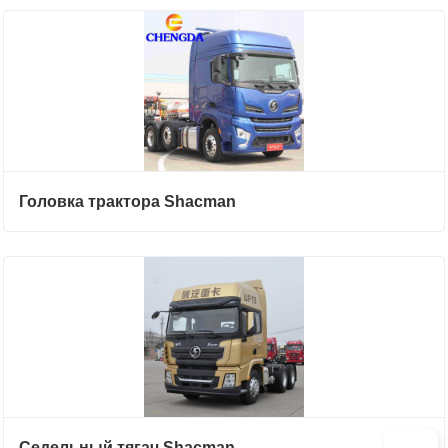
Головка трактора Shacman
Седельный тягач Shacman