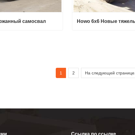
ржанный самосвал
жанный самосвал
итесь с нами
Свяжитесь с нами
1
2
На следующей странице
ами
Ссылка по ссылке