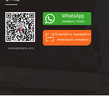
WhatsApp
Нажмите, чтобы
поговорить с whatsapp
Пожалуйста, сканируйте с
мобильного телефона
- сканировать его.