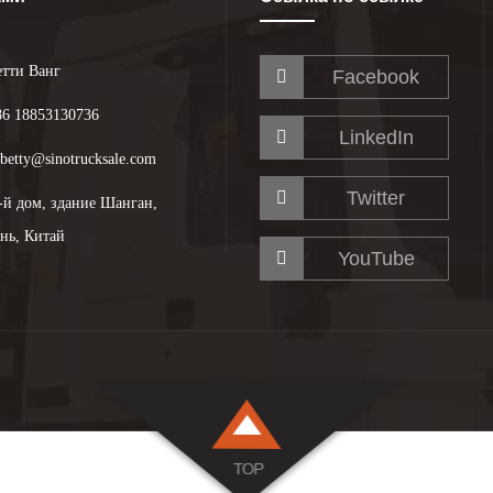
етти Ванг
Facebook
86 18853130736
LinkedIn
betty@sinotrucksale.com
Twitter
8-й дом, здание Шанган,
нь, Китай
YouTube