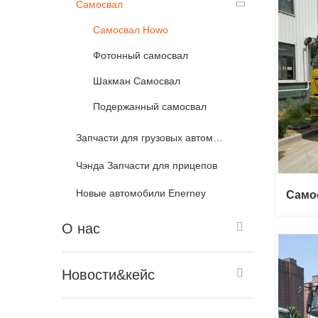
Самосвал
Свяж
Самосвал Howo
Фотонный самосвал
Шакман Самосвал
Подержанный самосвал
Запчасти для грузовых автомобилей
Чэнда Запчасти для прицепов
Новые автомобили Enerney
Само
О нас
Самос
Свяж
Новости&кейс