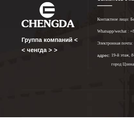
Контактное лицо: Б
Whatsapp/wechat : +
Группа компаний <
Электронная почта: 
< ченгда > >
адрес:
19-й этаж, 
город Цзина