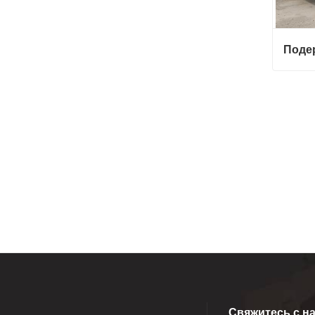
Поде
Подер
Свяж
Свяжитесь с н