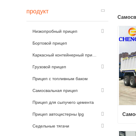
продукт
Самосв
Низкопробный прицеп
Бортовой прицеп
Каркасный контейнерный прицеп
Грузовой прицеп
Прицеп с топливным баком
Самосвальная прицеп
Прицеп для сыпучего цемента
Прицеп автоцистерны lpg
Само
Седельные тягачи
Самос