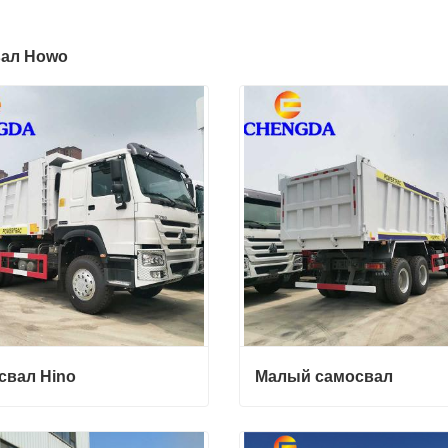
ал Howo
свал Hino
Малый самосвал
вал Hino
Малый самосвал