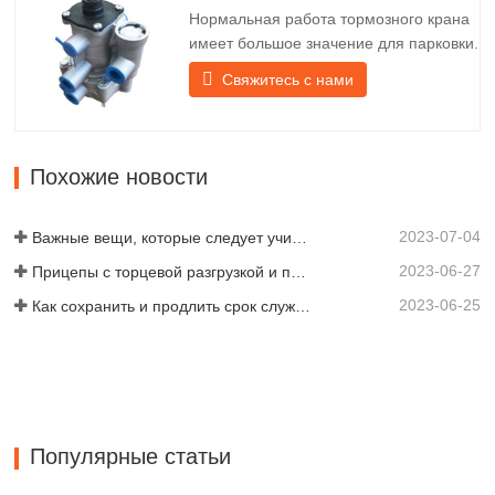
срока службы задней фонарной балки
Нормальная работа тормозного крана
перед абажуром крепится…
имеет большое значение для парковки.
Он обеспечивает техническую
Свяжитесь с нами
поддержку плавного торможения
прицепа. Компания Chengda,
основанная в 2005 году, является
одним из квалифицированных
Похожие новости
производителей различных типов
прицепов, объединяя производство,
2023-07-04
научные…
Важные вещи, которые следует учитывать перед покупкой прицепа-самосвала
2023-06-27
Прицепы с торцевой разгрузкой и прицепы с боковой разгрузкой: что лучше для вашего бизнеса?
2023-06-25
Как сохранить и продлить срок службы самосвальных прицепов?
Популярные статьи