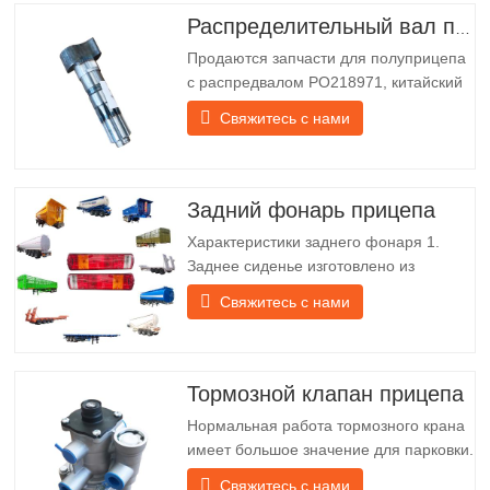
Распределительный вал полуприцепа
Продаются запчасти для полуприцепа
с распредвалом PO218971, китайский
грузовик Технические характеристики
Свяжитесь с нами
Продукт Запасные части для прицепов
Упаковка Деревянный ящик Состояние
Новый и оригинальный Упаковка и
доставка О нас Chengda Group —
Задний фонарь прицепа
китайский производитель
Характеристики заднего фонаря 1.
полуприцепов с…
Заднее сиденье изготовлено из
железного кронштейна, который
Свяжитесь с нами
гораздо прочнее других материалов. В
комплект входят винты и гайки для
лёгкой и надёжной установки. 2. Для
лучшей защиты абажура и продления
Тормозной клапан прицепа
срока службы задней фонарной балки
Нормальная работа тормозного крана
перед абажуром крепится…
имеет большое значение для парковки.
Он обеспечивает техническую
Свяжитесь с нами