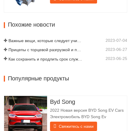
поддержку плавного торможения
прицепа. Компания Chengda,
основанная в 2005 году, является
одним из квалифицированных
Похожие новости
производителей различных типов
прицепов, объединяя производство,
2023-07-04
научные…
Важные вещи, которые следует учитывать перед покупкой прицепа-самосвала
2023-06-27
Прицепы с торцевой разгрузкой и прицепы с боковой разгрузкой: что лучше для вашего бизнеса?
2023-06-25
Как сохранить и продлить срок службы самосвальных прицепов?
Популярные продукты
Byd Song
2022 Новая версия BYD Song EV Cars
Электромобиль BYD Song Ev
фокусируется на клиентском опыте и
Свяжитесь с нами
разработке продуктов для