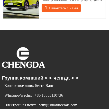
Электромобиль ID 4 Ev фокусируется
создать
на клиентском опыте и разработке
Свяжитесь с нами
продуктов для удовлетворения
рыночного спроса. Электромобили
становятся все более и более
популярными. Id Ev Electric Vehicle
использует технологии, чтобы изменить
жизнь и создать будущее. Новые
Группа компаний < < ченгда > >
Контактное лицо: Бетти Ванг
Whatsapp/wechat : +86 18853130736
Электронная почта: betty@sinotrucksale.com