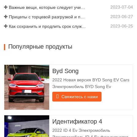
прицепов, объединяя производство,
2023-07-04
научные…
Важные вещи, которые следует учитывать перед покупкой прицепа-самосвала
2023-06-27
Прицепы с торцевой разгрузкой и прицепы с боковой разгрузкой: что лучше для вашего бизнеса?
2023-06-25
Как сохранить и продлить срок службы самосвальных прицепов?
Популярные продукты
Byd Song
2022 Новая версия BYD Song EV Cars
Электромобиль BYD Song Ev
фокусируется на клиентском опыте и
Свяжитесь с нами
разработке продуктов для
удовлетворения рыночного
спроса. Электромобили становятся все
более и более популярными. BYD
Идентификатор 4
Song Ev Electric Vehicle использует
2022 ID 4 Ev Электромобиль
технологии, чтобы изменить жизнь и