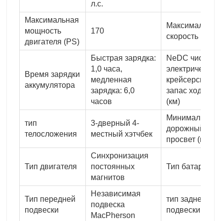
л.с.
Максимальная
Максимальная
мощность
170
скорость (км/ч)
двигателя (PS)
Быстрая зарядка:
NeDC чисто
1,0 часа,
электрический
Время зарядки
медленная
крейсерский
аккумулятора
зарядка: 6,0
запас хода
часов
(км)
Минимальный
тип
3-дверный 4-
дорожный
телосложения
местный хэтчбек
просвет (мм)
Синхронизация
Тип двигателя
постоянных
Тип батареи
магнитов
Независимая
Тип передней
тип задней
подвеска
подвески
подвески
MacPherson