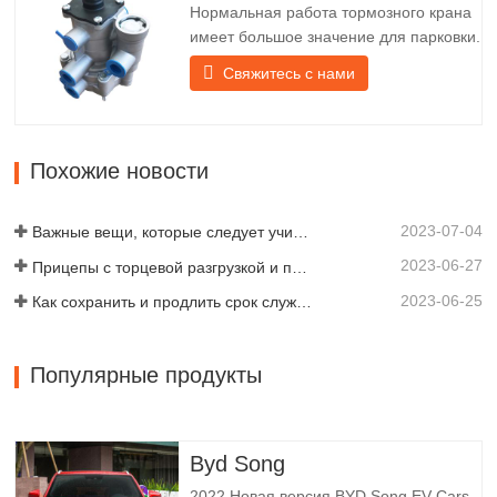
Нормальная работа тормозного крана
перед абажуром крепится…
имеет большое значение для парковки.
Он обеспечивает техническую
Свяжитесь с нами
поддержку плавного торможения
прицепа. Компания Chengda,
основанная в 2005 году, является
одним из квалифицированных
Похожие новости
производителей различных типов
прицепов, объединяя производство,
2023-07-04
научные…
Важные вещи, которые следует учитывать перед покупкой прицепа-самосвала
2023-06-27
Прицепы с торцевой разгрузкой и прицепы с боковой разгрузкой: что лучше для вашего бизнеса?
2023-06-25
Как сохранить и продлить срок службы самосвальных прицепов?
Популярные продукты
Byd Song
2022 Новая версия BYD Song EV Cars