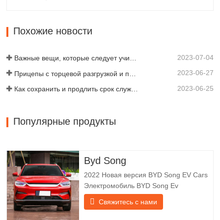
прицепа. Компания Chengda,
основанная в 2005 году, является
одним из квалифицированных
Похожие новости
производителей различных типов
прицепов, объединяя производство,
2023-07-04
научные…
Важные вещи, которые следует учитывать перед покупкой прицепа-самосвала
2023-06-27
Прицепы с торцевой разгрузкой и прицепы с боковой разгрузкой: что лучше для вашего бизнеса?
2023-06-25
Как сохранить и продлить срок службы самосвальных прицепов?
Популярные продукты
Byd Song
2022 Новая версия BYD Song EV Cars
Электромобиль BYD Song Ev
фокусируется на клиентском опыте и
Свяжитесь с нами
разработке продуктов для
удовлетворения рыночного