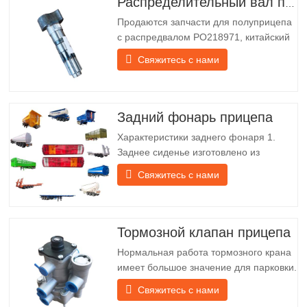
Распределительный вал полуприцепа
Продаются запчасти для полуприцепа
с распредвалом PO218971, китайский
грузовик Технические характеристики
Свяжитесь с нами
Продукт Запасные части для прицепов
Упаковка Деревянный ящик Состояние
Новый и оригинальный Упаковка и
доставка О нас Chengda Group —
Задний фонарь прицепа
китайский производитель
Характеристики заднего фонаря 1.
полуприцепов с…
Заднее сиденье изготовлено из
железного кронштейна, который
Свяжитесь с нами
гораздо прочнее других материалов. В
комплект входят винты и гайки для
лёгкой и надёжной установки. 2. Для
лучшей защиты абажура и продления
Тормозной клапан прицепа
срока службы задней фонарной балки
Нормальная работа тормозного крана
перед абажуром крепится…
имеет большое значение для парковки.
Он обеспечивает техническую
Свяжитесь с нами
поддержку плавного торможения