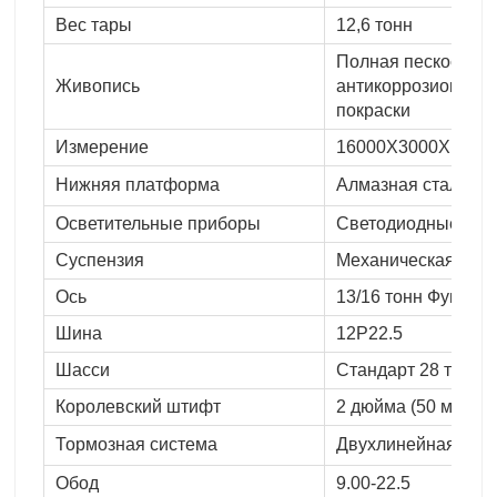
Вес тары
12,6 тонн
Полная пескоструй
Живопись
антикоррозионной г
покраски
Измерение
16000Х3000Х1750
Нижняя платформа
Алмазная стальная
Осветительные приборы
Светодиодные
Суспензия
Механическая под
Ось
13/16 тонн Фува/B
Шина
12Р22.5
Шасси
Стандарт 28 тонн
Королевский штифт
2 дюйма (50 мм) ил
Тормозная система
Двухлинейная тор
Обод
9.00-22.5