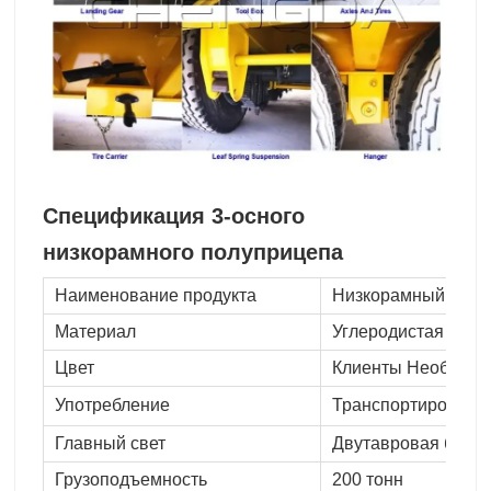
Спецификация 3-осного
низкорамного полуприцепа
Наименование продукта
Низкорамный полу
Материал
Углеродистая стал
Цвет
Клиенты Необязат
Употребление
Транспортировать 
Главный свет
Двутавровая балка
Грузоподъемность
200 тонн