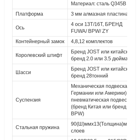
Материал: сталь Q345B
Платформа
3 мм алмазная пластина
4 оси 13T/16T, БРЕНД
Ось
FUWA/ BPW/ ZY
Контейнерный замок
4,8,12 комплектов
Бренд JOST или китайский
Королевский штифт
бренд 2.0 или 3.5 дюйма
Бренд JOST или китайский
Шасси
бренд 28тонний
Механическая подвеска (тип
Германии или Америки) или
Суспензия
пневматическая подвеска
(бренд Китая или бренд
BPW)
90(Ш)ммx13(Толщина)ммx10
Стальная пружина
слоев