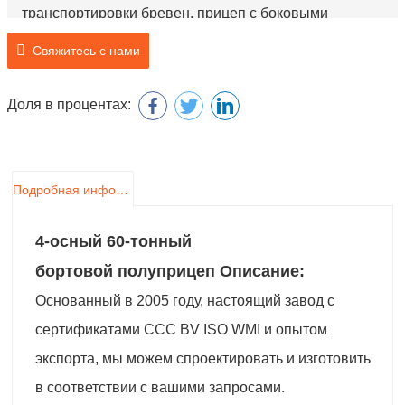
транспортировки бревен, прицеп с боковыми
стенками и прицеп для забора.
Свяжитесь с нами
Бренд: Чэнда
Номер модели: SCD9400P
Доля в процентах:
Название продукта: 4-осный 60-тонный бортовой
полуприцеп
Подробная информация о продукте
4-осный 60-тонный
бортовой полуприцеп Описание:
Основанный в 2005 году, настоящий завод с
сертификатами CCC BV ISO WMI и опытом
экспорта, мы можем спроектировать и изготовить
в соответствии с вашими запросами.