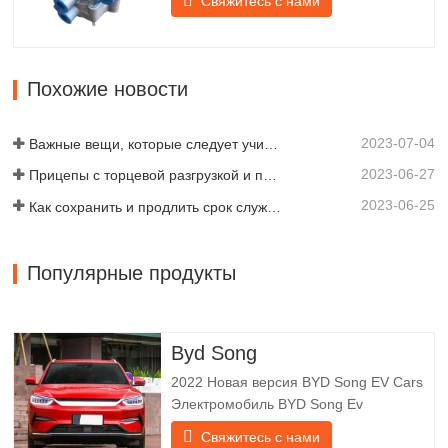
Свяжитесь с нами
поддержку плавного торможения
прицепа. Компания Chengda,
основанная в 2005 году, является
одним из квалифицированных
Похожие новости
производителей различных типов
прицепов, объединяя производство,
2023-07-04
научные…
Важные вещи, которые следует учитывать перед покупкой прицепа-самосвала
2023-06-27
Прицепы с торцевой разгрузкой и прицепы с боковой разгрузкой: что лучше для вашего бизнеса?
2023-06-25
Как сохранить и продлить срок службы самосвальных прицепов?
Популярные продукты
Byd Song
2022 Новая версия BYD Song EV Cars
Электромобиль BYD Song Ev
фокусируется на клиентском опыте и
Свяжитесь с нами
разработке продуктов для