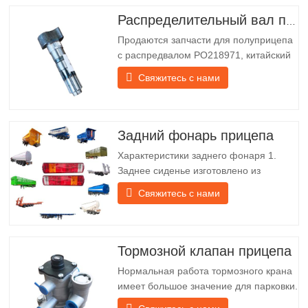
Распределительный вал полуприцепа
Продаются запчасти для полуприцепа
с распредвалом PO218971, китайский
грузовик Технические характеристики
Свяжитесь с нами
Продукт Запасные части для прицепов
Упаковка Деревянный ящик Состояние
Новый и оригинальный Упаковка и
доставка О нас Chengda Group —
Задний фонарь прицепа
китайский производитель
Характеристики заднего фонаря 1.
полуприцепов с…
Заднее сиденье изготовлено из
железного кронштейна, который
Свяжитесь с нами
гораздо прочнее других материалов. В
комплект входят винты и гайки для
лёгкой и надёжной установки. 2. Для
лучшей защиты абажура и продления
Тормозной клапан прицепа
срока службы задней фонарной балки
Нормальная работа тормозного крана
перед абажуром крепится…
имеет большое значение для парковки.
Он обеспечивает техническую