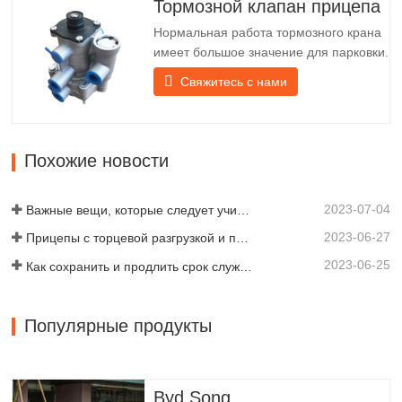
Тормозной клапан прицепа
срока службы задней фонарной балки
Нормальная работа тормозного крана
перед абажуром крепится…
имеет большое значение для парковки.
Он обеспечивает техническую
Свяжитесь с нами
поддержку плавного торможения
прицепа. Компания Chengda,
основанная в 2005 году, является
одним из квалифицированных
Похожие новости
производителей различных типов
прицепов, объединяя производство,
2023-07-04
научные…
Важные вещи, которые следует учитывать перед покупкой прицепа-самосвала
2023-06-27
Прицепы с торцевой разгрузкой и прицепы с боковой разгрузкой: что лучше для вашего бизнеса?
2023-06-25
Как сохранить и продлить срок службы самосвальных прицепов?
Популярные продукты
Byd Song