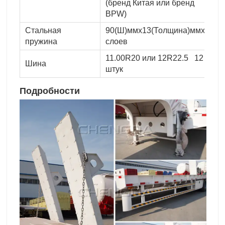
(бренд Китая или бренд
BPW)
Стальная
90(Ш)ммx13(Толщина)ммx10
пружина
слоев
11.00R20 или 12R22.5 12
Шина
штук
Подробности