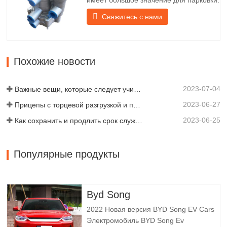
Он обеспечивает техническую
Свяжитесь с нами
поддержку плавного торможения
прицепа. Компания Chengda,
основанная в 2005 году, является
одним из квалифицированных
Похожие новости
производителей различных типов
прицепов, объединяя производство,
2023-07-04
научные…
Важные вещи, которые следует учитывать перед покупкой прицепа-самосвала
2023-06-27
Прицепы с торцевой разгрузкой и прицепы с боковой разгрузкой: что лучше для вашего бизнеса?
2023-06-25
Как сохранить и продлить срок службы самосвальных прицепов?
Популярные продукты
Byd Song
2022 Новая версия BYD Song EV Cars
Электромобиль BYD Song Ev