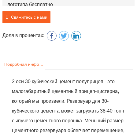
логотипа бесплатно
Бренд: Чэнда
Свяжитесь с нами
Номер модели: SCD9406GFL
Название продукта: Прицеп для наливного цемента
Доля в процентах:
Подробная информация о продукте
2 оси 30 кубический цемент полуприцеп - это
малогабаритный цементный прицеп-цистерна,
который мы произвели. Резервуар для 30-
кубического цемента может загружать 38-40 тонн
сыпучего цементного порошка. Меньший размер
цементного резервуара облегчает перемещение,