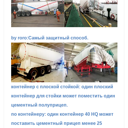
by roro:Самый защитный способ.
контейнер с плоской стойкой: один плоский
контейнер для стойки может поместить один
цементный полуприцеп.
по контейнеру: один контейнер 40 HQ может
поставить цементный прицеп менее 25