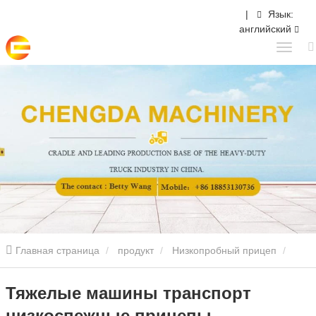
|
Язык:
английский
Главная страница
продукт
Низкопробный прицеп
2/3/4/5 Осей Низкоспещный полуприцеп
Тяжелые машины
Тяжелые машины транспорт
низкоспежные прицепы