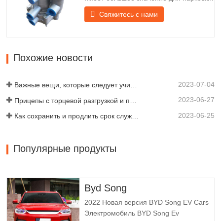
Он обеспечивает техническую
Свяжитесь с нами
поддержку плавного торможения
прицепа. Компания Chengda,
основанная в 2005 году, является
одним из квалифицированных
Похожие новости
производителей различных типов
прицепов, объединяя производство,
2023-07-04
научные…
Важные вещи, которые следует учитывать перед покупкой прицепа-самосвала
2023-06-27
Прицепы с торцевой разгрузкой и прицепы с боковой разгрузкой: что лучше для вашего бизнеса?
2023-06-25
Как сохранить и продлить срок службы самосвальных прицепов?
Популярные продукты
Byd Song
2022 Новая версия BYD Song EV Cars
Электромобиль BYD Song Ev