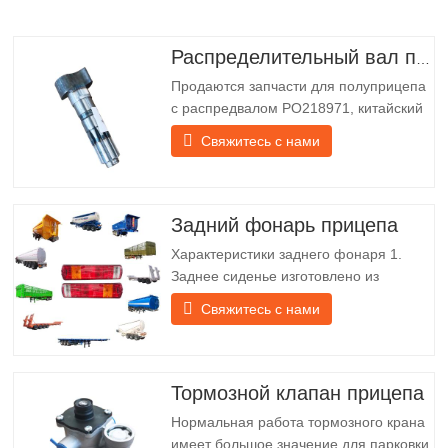
Распределительный вал полуприцепа
Продаются запчасти для полуприцепа
с распредвалом PO218971, китайский
грузовик Технические характеристики
Свяжитесь с нами
Продукт Запасные части для прицепов
Упаковка Деревянный ящик Состояние
Новый и оригинальный Упаковка и
доставка О нас Chengda Group —
Задний фонарь прицепа
китайский производитель
Характеристики заднего фонаря 1.
полуприцепов с…
Заднее сиденье изготовлено из
железного кронштейна, который
Свяжитесь с нами
гораздо прочнее других материалов. В
комплект входят винты и гайки для
лёгкой и надёжной установки. 2. Для
лучшей защиты абажура и продления
Тормозной клапан прицепа
срока службы задней фонарной балки
Нормальная работа тормозного крана
перед абажуром крепится…
имеет большое значение для парковки.