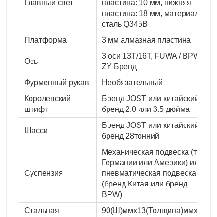
Главный свет
пластина: 10 мм, нижняя
пластина: 18 мм, материал:
сталь Q345B
Платформа
3 мм алмазная пластина
3 оси 13T/16T, FUWA / BPW /
Ось
ZY Бренд
Фурменный рукав
Необязательный
Королевский
Бренд JOST или китайский
штифт
бренд 2.0 или 3.5 дюйма
Бренд JOST или китайский
Шасси
бренд 28тонний
Механическая подвеска (тип
Германии или Америки) или
Суспензия
пневматическая подвеска
(бренд Китая или бренд
BPW)
Стальная
90(Ш)ммx13(Толщина)ммx10