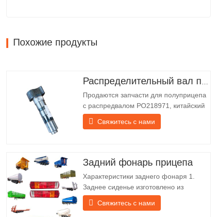
Похожие продукты
Распределительный вал полуприцепа
Продаются запчасти для полуприцепа
с распредвалом PO218971, китайский
грузовик Технические характеристики
Свяжитесь с нами
Продукт Запасные части для прицепов
Упаковка Деревянный ящик Состояние
Новый и оригинальный Упаковка и
доставка О нас Chengda Group —
Задний фонарь прицепа
китайский производитель
Характеристики заднего фонаря 1.
полуприцепов с…
Заднее сиденье изготовлено из
железного кронштейна, который
Свяжитесь с нами
гораздо прочнее других материалов. В