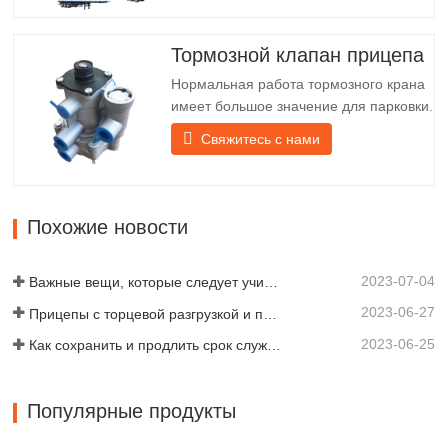
комплект входят винты и гайки для
лёгкой и надёжной установки. 2. Для
лучшей защиты абажура и продления
Тормозной клапан прицепа
срока службы задней фонарной балки
Нормальная работа тормозного крана
перед абажуром крепится…
имеет большое значение для парковки.
Он обеспечивает техническую
Свяжитесь с нами
поддержку плавного торможения
прицепа. Компания Chengda,
основанная в 2005 году, является
одним из квалифицированных
Похожие новости
производителей различных типов
прицепов, объединяя производство,
2023-07-04
научные…
Важные вещи, которые следует учитывать перед покупкой прицепа-самосвала
2023-06-27
Прицепы с торцевой разгрузкой и прицепы с боковой разгрузкой: что лучше для вашего бизнеса?
2023-06-25
Как сохранить и продлить срок службы самосвальных прицепов?
Популярные продукты