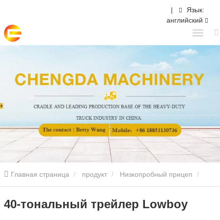
|
Язык:
английский
Главная страница
продукт
Низкопробный прицеп
2/3/4/5 Осей Низкоспещный полуприцеп
40-тональный
40-тональный трейлер Lowboy