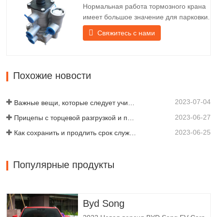
Нормальная работа тормозного крана
перед абажуром крепится…
имеет большое значение для парковки.
Он обеспечивает техническую
Свяжитесь с нами
поддержку плавного торможения
прицепа. Компания Chengda,
основанная в 2005 году, является
одним из квалифицированных
Похожие новости
производителей различных типов
прицепов, объединяя производство,
2023-07-04
научные…
Важные вещи, которые следует учитывать перед покупкой прицепа-самосвала
2023-06-27
Прицепы с торцевой разгрузкой и прицепы с боковой разгрузкой: что лучше для вашего бизнеса?
2023-06-25
Как сохранить и продлить срок службы самосвальных прицепов?
Популярные продукты
Byd Song